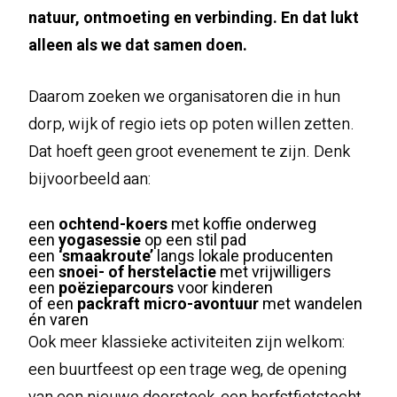
natuur, ontmoeting en verbinding. En dat lukt
alleen als we dat samen doen.
Daarom zoeken we organisatoren die in hun
dorp, wijk of regio iets op poten willen zetten.
Dat hoeft geen groot evenement te zijn. Denk
bijvoorbeeld aan:
een
ochtend-koers
met koffie onderweg
een
yogasessie
op een stil pad
een
‘smaakroute’
langs lokale producenten
een
snoei- of herstelactie
met vrijwilligers
een
poëzieparcours
voor kinderen
of een
packraft micro-avontuur
met wandelen
én varen
Ook meer klassieke activiteiten zijn welkom:
een buurtfeest op een trage weg, de opening
van een nieuwe doorsteek, een herfstfietstocht