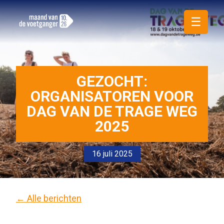
☰
GEZOCHT:
ORGANISATOREN VOOR
DAG VAN DE TRAGE WEG
2025
16 juli 2025
← Alle berichten