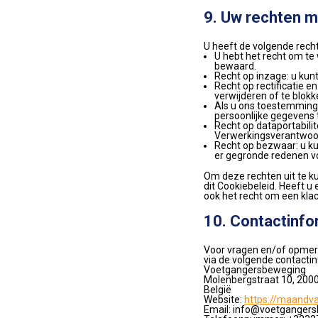
9. Uw rechten 
U heeft de volgende rech
U hebt het recht om t
bewaard.
Recht op inzage: u kun
Recht op rectificatie e
verwijderen of te blok
Als u ons toestemming
persoonlijke gegevens t
Recht op dataportabilit
Verwerkingsverantwoord
Recht op bezwaar: u k
er gegronde redenen vo
Om deze rechten uit te k
dit Cookiebeleid. Heeft 
ook het recht om een klac
10. Contactinfo
Voor vragen en/of opmerk
via de volgende contacti
Voetgangersbeweging
Molenbergstraat 10, 200
België
Website:
https://maandv
Email:
info@
voetgangers