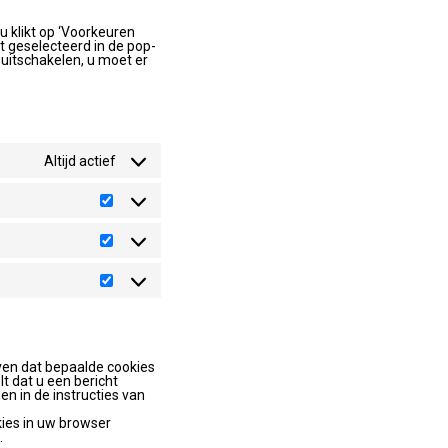
u klikt op ‘Voorkeuren
t geselecteerd in de pop-
 uitschakelen, u moet er
Altijd actief
Preferences
Statistieken
Marketing
ven dat bepaalde cookies
t dat u een bericht
n in de instructies van
okies in uw browser
.