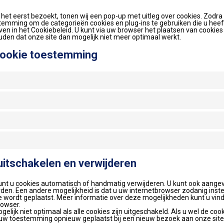
het eerst bezoekt, tonen wij een pop-up met uitleg over cookies. Zodra 
temming om de categorieën cookies en plug-ins te gebruiken die u heef
en in het Cookiebeleid. U kunt via uw browser het plaatsen van cookies
den dat onze site dan mogelijk niet meer optimaal werkt.
cookie toestemming
 uitschakelen en verwijderen
unt u cookies automatisch of handmatig verwijderen. U kunt ook aange
en. Een andere mogelijkheid is dat u uw internetbrowser zodanig instel
e wordt geplaatst. Meer informatie over deze mogelijkheden kunt u vinde
rowser.
gelijk niet optimaal als alle cookies zijn uitgeschakeld. Als u wel de co
 uw toestemming opnieuw geplaatst bij een nieuw bezoek aan onze site