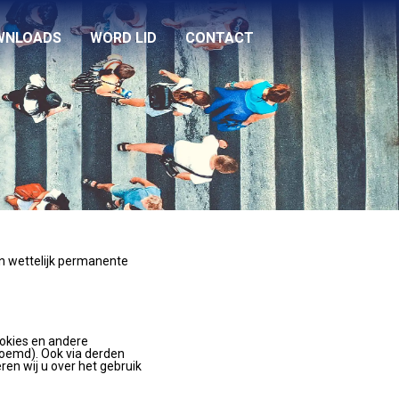
WNLOADS
WORD LID
CONTACT
en wettelijk permanente
ookies en andere
noemd). Ook via derden
en wij u over het gebruik