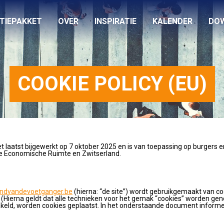
TIEPAKKET
OVER
INSPIRATIE
KALENDER
DO
COOKIE POLICY (EU)
het laatst bijgewerkt op 7 oktober 2025 en is van toepassing op burgers 
e Economische Ruimte en Zwitserland.
andvandevoetganger.be
(hierna: “de site”) wordt gebruikgemaakt van c
(Hierna geldt dat alle technieken voor het gemak “cookies” worden ge
akeld, worden cookies geplaatst. In het onderstaande document informer