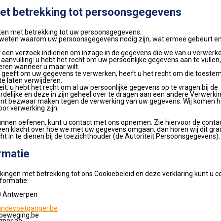
met betrekking tot persoonsgegevens
ten met betrekking tot uw persoonsgegevens:
e weten waarom uw persoonsgegevens nodig zijn, wat ermee gebeurt e
t een verzoek indienen om inzage in de gegevens die we van u verwerke
n aanvulling: u hebt het recht om uw persoonlijke gegevens aan te vullen, 
keren wanneer u maar wilt.
 geeft om uw gegevens te verwerken, heeft u het recht om die toestem
e laten verwijderen.
eit: u hebt het recht om al uw persoonlijke gegevens op te vragen bij de
elijke en deze in zijn geheel over te dragen aan een andere Verwerki
unt bezwaar maken tegen de verwerking van uw gegevens. Wij komen hi
or verwerking zijn.
unnen oefenen, kunt u contact met ons opnemen. Zie hiervoor de conta
u een klacht over hoe we met uw gegevens omgaan, dan horen wij dit gra
ht in te dienen bij de toezichthouder (de Autoriteit Persoonsgegevens).
rmatie
ingen met betrekking tot ons Cookiebeleid en deze verklaring kunt u
nformatie:
0 Antwerpen
andevoetganger.be
beweging.be