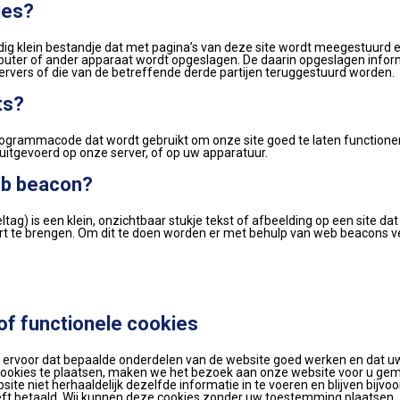
ies?
dig klein bestandje dat met pagina’s van deze site wordt meegestuurd
puter of ander apparaat wordt opgeslagen. De daarin opgeslagen inform
rvers of die van de betreffende derde partijen teruggestuurd worden.
ts?
programmacode dat wordt gebruikt om onze site goed te laten functioner
itgevoerd op onze server, of op uw apparatuur.
eb beacon?
tag) is een klein, onzichtbaar stukje tekst of afbeelding op een site da
aart te brengen. Om dit te doen worden er met behulp van web beacons 
of functionele cookies
ervoor dat bepaalde onderdelen van de website goed werken en dat u
 cookies te plaatsen, maken we het bezoek aan onze website voor u gemak
e niet herhaaldelijk dezelfde informatie in te voeren en blijven bijvoor
ft betaald. Wij kunnen deze cookies zonder uw toestemming plaatsen.