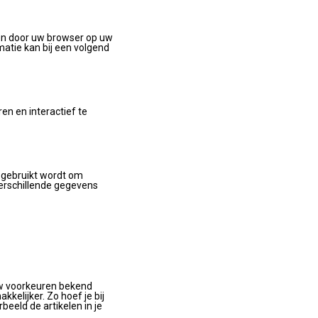
 en door uw browser op uw
atie kan bij een volgend
en en interactief te
t gebruikt wordt om
verschillende gegevens
w voorkeuren bekend
kelijker. Zo hoef je bij
beeld de artikelen in je